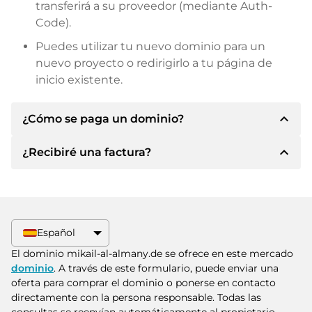
transferirá a su proveedor (mediante Auth-
Code).
Puedes utilizar tu nuevo dominio para un
nuevo proyecto o redirigirlo a tu página de
inicio existente.
expand_less
¿Cómo se paga un dominio?
expand_less
¿Recibiré una factura?
Tras llegar a un acuerdo, el propietario le
informará de los detalles del pago. A
continuación, el propietario le facilitará los datos
Sí, el vendedor le enviará la factura
bancarios SEPA y, si lo desea, también le ofrecerá
correspondiente. Para precios de compra
Paypal u otros métodos de pago.
superiores, también recibirá un contrato de
Español
compra adicional si lo solicita.
Indique siempre el nombre de dominio y el
El dominio mikail-al-almany.de se ofrece en este mercado
número de factura al realizar la transferencia.
dominio
. A través de este formulario, puede enviar una
oferta para comprar el dominio o ponerse en contacto
directamente con la persona responsable. Todas las