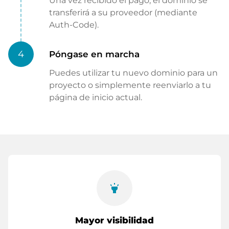
Una vez recibido el pago, el dominio se
transferirá a su proveedor (mediante
Auth-Code).
4
Póngase en marcha
Puedes utilizar tu nuevo dominio para un
proyecto o simplemente reenviarlo a tu
página de inicio actual.
highlight
Mayor visibilidad