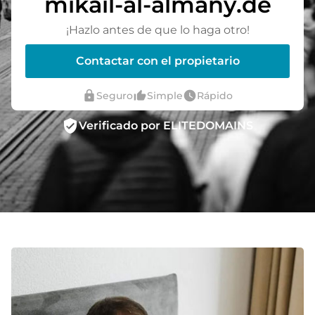
mikail-al-almany.de
¡Hazlo antes de que lo haga otro!
Contactar con el propietario
lock
thumb_up_alt
watch_later
Seguro
Simple
Rápido
verified_user
Verificado por ELITEDOMAINS